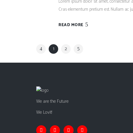
Lorem ipsum dolor sit amet, consectetur adi
Cras elementum pretium est. Nullam ac justo
READ MORE
1
2
We are the Future
We Lovit!