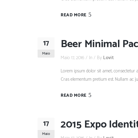
READ MORE
Beer Minimal Pa
17
Maio
Maio 17, 2016
In
By
Lovit
Lorem ipsum dolor sit amet, consectetur adi
Cras elementum pretium est. Nullam ac justo
READ MORE
2015 Expo Identi
17
Maio