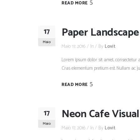
READ MORE
Paper Landscape 
17
Maio
Maio 17, 2016
In
By
Lovit
Lorem ipsum dolor sit amet, consectetur adi
Cras elementum pretium est. Nullam ac justo
READ MORE
Neon Cafe Visual
17
Maio
Maio 17, 2016
In
By
Lovit