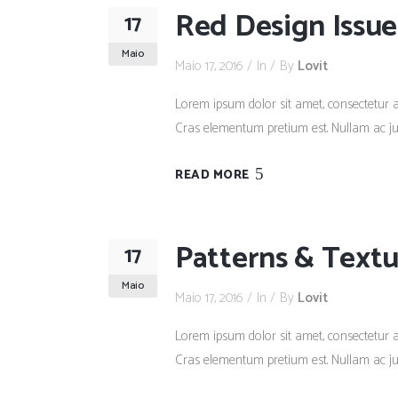
Red Design Issue
17
Maio
Maio 17, 2016
In
By
Lovit
Lorem ipsum dolor sit amet, consectetur adi
Cras elementum pretium est. Nullam ac justo
READ MORE
Patterns & Textu
17
Maio
Maio 17, 2016
In
By
Lovit
Lorem ipsum dolor sit amet, consectetur adi
Cras elementum pretium est. Nullam ac justo