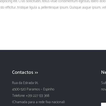
piscing elit. Cras sollicitudin, tellus vitae condimentum egestas, libero dolo
 efficitur, tristique ligula a, pellentesque ipsum. Quisque augue ipsum, vehi
Contactos >>
Ne
Rua da Estrada 91,
Sub
4500-520 Paramos – Espinho
nov
Telefone: +351 227 133 368
(Chamada para a rede fixa nacional)