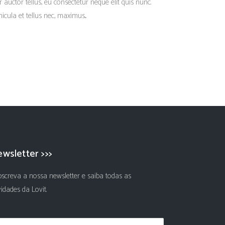
r auctor tellus, eu consectetur neque elit quis nunc.
cula et tellus nec, maximus...
wsletter >>>
screva a nossa newsletter e saiba todas as
idades da Lovit.