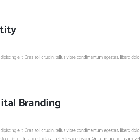
tity
iscing elit. Cras sollicitudin, tellus vitae condimentum egestas, libero dolor a
ital Branding
piscing elit. Cras sollicitudin, tellus vitae condimentum egestas, libero dolo
 efficitur, tristique ligula a, pellentesque ipsum. Quisque augue ipsum, vehi