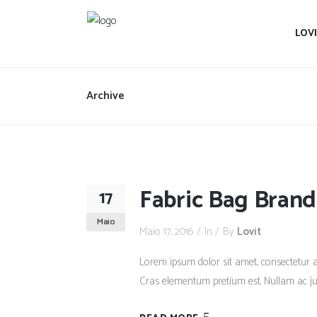
LOV
Archive
Fabric Bag Brand
17
Maio
Maio 17, 2016
In
By
Lovit
Lorem ipsum dolor sit amet, consectetur adi
Cras elementum pretium est. Nullam ac justo