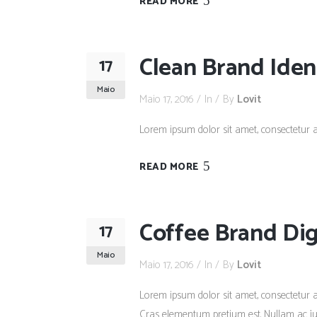
READ MORE
Clean Brand Iden
17
Maio
Maio 17, 2016
In
By
Lovit
Lorem ipsum dolor sit amet, consectetur adip
READ MORE
Coffee Brand Dig
17
Maio
Maio 17, 2016
In
By
Lovit
Lorem ipsum dolor sit amet, consectetur adi
Cras elementum pretium est. Nullam ac justo