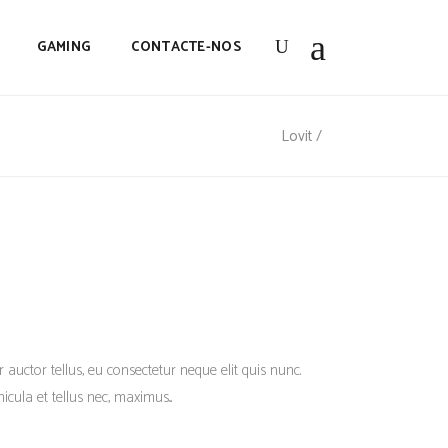
GAMING
CONTACTE-NOS
Lovit
/
r auctor tellus, eu consectetur neque elit quis nunc.
cula et tellus nec, maximus...