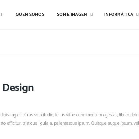
IT
QUEM SOMOS
SOM E IMAGEM
INFORMÁTICA
 Design
piscing elit. Cras sollicitudin, tellus vitae condimentum egestas, libero dolo
 efficitur, tristique ligula a, pellentesque ipsum. Quisque augue ipsum, vehi