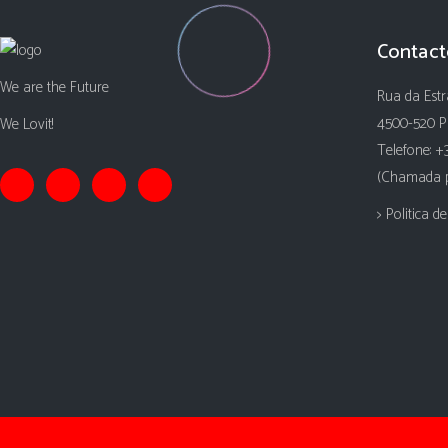
Contact
We are the Future
Rua da Estr
4500-520 P
We Lovit!
Telefone: +
(Chamada pa
> Politica d