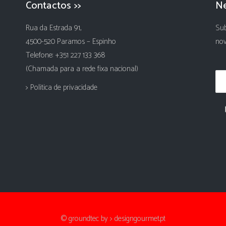
Contactos >>
Ne
Rua da Estrada 91,
Sub
4500-520 Paramos – Espinho
nov
Telefone: +351 227 133 368
(Chamada para a rede fixa nacional)
> Politica de privacidade
© groundtec by
> designgourmet.pt