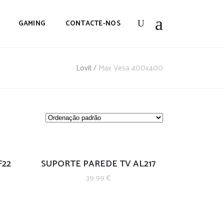
GAMING
CONTACTE-NOS
Lovit
/
Max Vesa 400x400
F22
SUPORTE PAREDE TV AL217
39.99
€