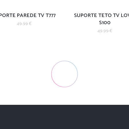
PORTE PAREDE TV T777
SUPORTE TETO TV LO
S100
49.99
€
49.99
€