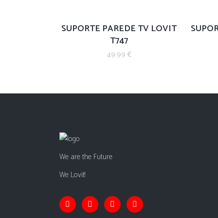
SUPORTE PAREDE TV LOVIT
SUPOR
T747
49.99
€
We are the Future
We Lovit!