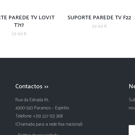
TE PAREDE TV LOVIT
SUPORTE PAREDE TV F22
T717
39.99
€
29.99
€
Contactos >>
Ne
Rua da Estrada 91,
Sub
4500-520 Paramos – Espinho
nov
Telefone: +351 227 133 368
(Chamada para a rede fixa nacional)