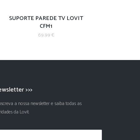
SUPORTE PAREDE TV LOVIT
CFM1
69.99
€
wsletter >>>
screva a nossa newsletter e saiba todas as
idades da Lovit.