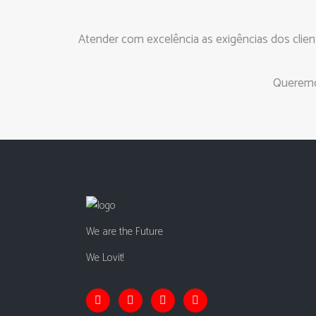
Atender com excelência as exigências dos clien
Queremo
We are the Future
We Lovit!