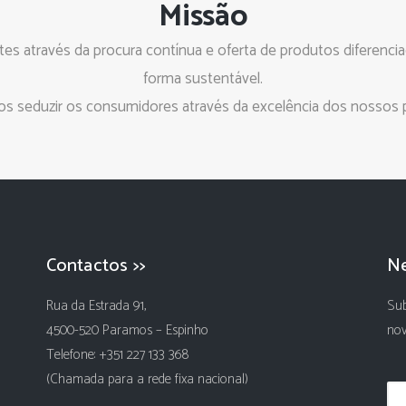
Missão
tes através da procura contínua e oferta de produtos diferencia
forma sustentável.
s seduzir os consumidores através da excelência dos nossos 
Contactos >>
Ne
Rua da Estrada 91,
Sub
4500-520 Paramos – Espinho
nov
Telefone: +351 227 133 368
(Chamada para a rede fixa nacional)