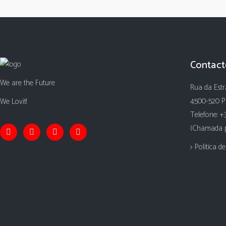
Contact
We are the Future
Rua da Estr
4500-520 P
We Lovit!
Telefone: +
(Chamada pa
> Politica d