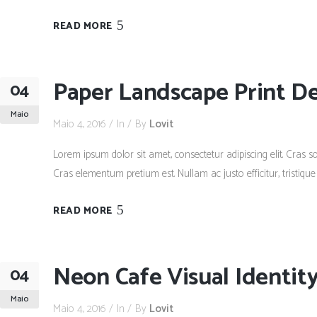
READ MORE
Paper Landscape Print D
04
Maio
Maio 4, 2016
In
By
Lovit
Lorem ipsum dolor sit amet, consectetur adipiscing elit. Cras so
Cras elementum pretium est. Nullam ac justo efficitur, tristique
READ MORE
Neon Cafe Visual Identit
04
Maio
Maio 4, 2016
In
By
Lovit