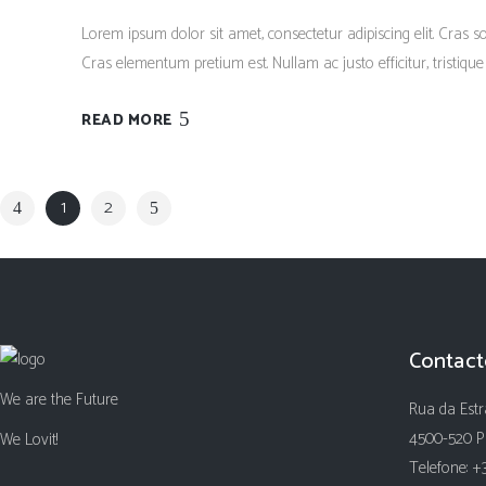
Lorem ipsum dolor sit amet, consectetur adipiscing elit. Cras so
Cras elementum pretium est. Nullam ac justo efficitur, tristique
READ MORE
1
2
Contact
We are the Future
Rua da Estr
4500-520 P
We Lovit!
Telefone: +