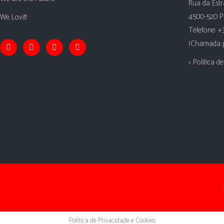
Rua da Estr
4500-520 P
We Lovit!
Telefone: +
(Chamada pa
> Politica d
Política de Privacidade e Cookies