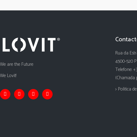
Contact
Rua da Estr
4500-520 P
We are the Future
Telefone: +
We Lovit!
(Chamada pa
> Politica d