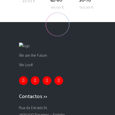
42-80″
30-70″
49.99
€
99.99
€
159.99
€
We are the Future
We Lovit!
Contactos >>
Rua da Estrada 91,
4500-520 Paramos – Espinho