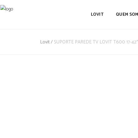
LOVIT
QUEM SO
Lovit
/
SUPORTE PAREDE TV LOVIT T600 17-42″