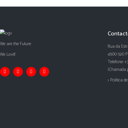
Contact
We are the Future
Rua da Estr
4500-520 P
We Lovit!
Telefone: +
(Chamada pa
> Politica d