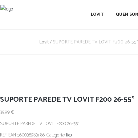
LOVIT
QUEM SO
Lovit
/
SUPORTE PAREDE TV LOVIT F200 26-55”
SUPORTE PAREDE TV LOVIT F200 26-55”
39.99
€
SUPORTE PAREDE TV LOVIT F200 26-55”
REF:
EAN 5600389831186
Categoria:
lixo