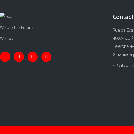
Contact
We are the Future
Rua da Estr
4500-520 P
We Lovit!
Telefone: +
(Chamada pa
> Politica d