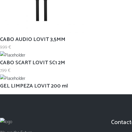
CABO AUDIO LOVIT 3,5MM
9.99
€
CABO SCART LOVIT SC1 2M
7.99
€
GEL LIMPEZA LOVIT 200 ml
Contact