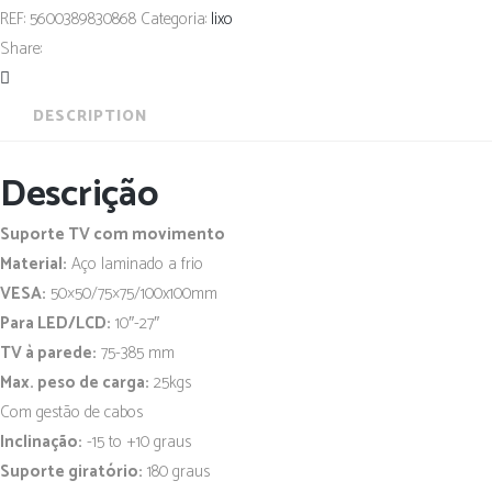
REF:
5600389830868
Categoria:
lixo
Share:
DESCRIPTION
Descrição
Suporte TV com movimento
Material:
Aço laminado a frio
VESA:
50×50/75×75/100x100mm
Para LED/LCD:
10″-27″
TV à parede:
75-385 mm
Max. peso de carga:
25kgs
Com gestão de cabos
Inclinação:
-15 to +10 graus
Suporte giratório:
180 graus