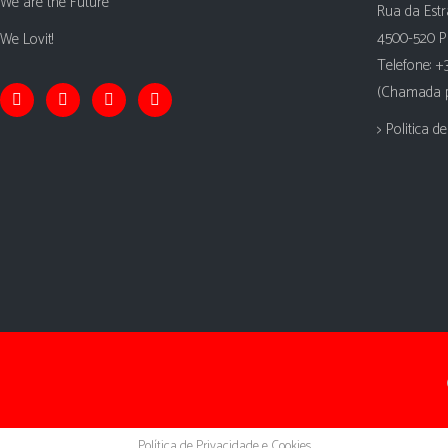
We are the Future
Rua da Estr
4500-520 P
We Lovit!
Telefone: +
(Chamada pa
> Politica d
Política de Privacidade e Cookies