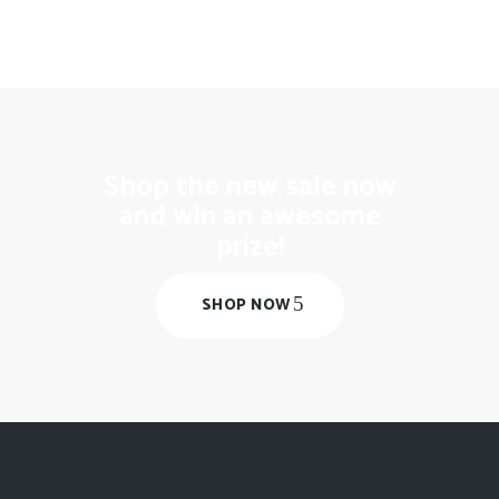
Shop the new sale now
and win an awesome
prize!
SHOP NOW