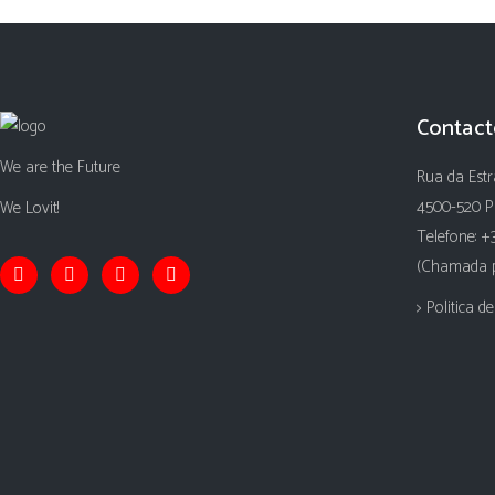
Contact
We are the Future
Rua da Estr
4500-520 P
We Lovit!
Telefone: +
(Chamada pa
> Politica d