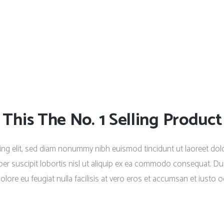
his The No. 1 Selling Product 
ing elit, sed diam nonummy nibh euismod tincidunt ut laoreet dolo
er suscipit lobortis nisl ut aliquip ex ea commodo consequat. Duis
dolore eu feugiat nulla facilisis at vero eros et accumsan et iusto o