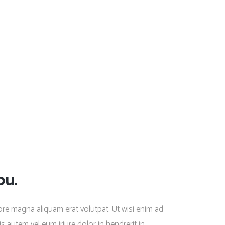
ou.
re magna aliquam erat volutpat. Ut wisi enim ad
 autem vel eum iriure dolor in hendrerit in