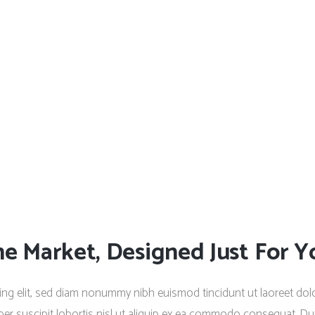
e Market, Designed Just For Y
ing elit, sed diam nonummy nibh euismod tincidunt ut laoreet dolo
er suscipit lobortis nisl ut aliquip ex ea commodo consequat. Duis