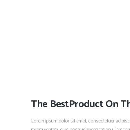
The BestProduct On Th
Lorem ipsum dolor sit amet, consectetuer adipisc
minim veniam, quis nostrud exerci tation ullamcorp