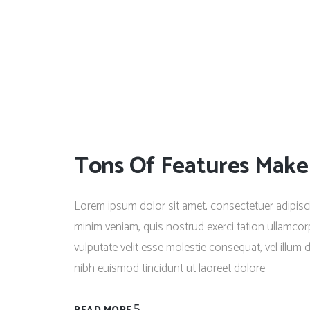
Ayro Print Campaign
The App Of The Future
Digital Fashion
Gold Edition
Skylines
Band x Brand
Tons Of Features Make T
Lorem ipsum dolor sit amet, consectetuer adipisc
minim veniam, quis nostrud exerci tation ullamcorp
vulputate velit esse molestie consequat, vel illum 
nibh euismod tincidunt ut laoreet dolore