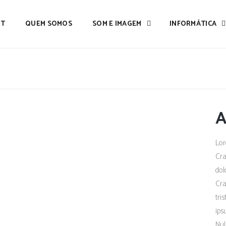
IT
QUEM SOMOS
SOM E IMAGEM
INFORMÁTICA
A
Lor
Cra
dol
Cra
tri
ips
Nul