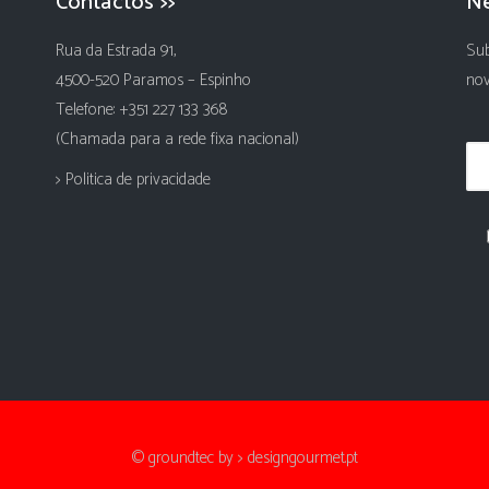
Contactos >>
Ne
Rua da Estrada 91,
Sub
4500-520 Paramos – Espinho
nov
Telefone: +351 227 133 368
(Chamada para a rede fixa nacional)
> Politica de privacidade
© groundtec by
> designgourmet.pt