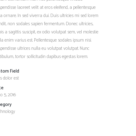
pendisse laoreet velit at eros eleifend, a pellentesque
a ornare. In sed viverra dui. Duis ultricies mi sed lorem
ndit, non sodales sapien fermentum. Donec ultricies,
pis a sagittis suscipit, ex odio volutpat sem, vel molestie
ula enim varius est. Pellentesque sodales ipsum nisi.
pendisse ultrices nulla eu volutpat volutpat. Nunc
tibulum, tortor sollicitudin dapibus egestas lorem.
stom Field
s dolor est
te
o 5, 2016
tegory
chnology