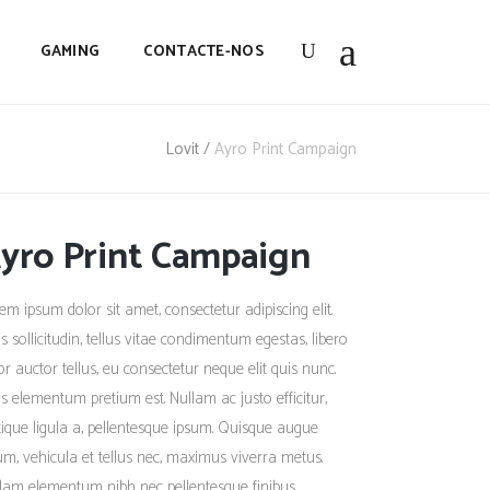
GAMING
CONTACTE-NOS
Lovit
/
Ayro Print Campaign
yro Print Campaign
em ipsum dolor sit amet, consectetur adipiscing elit.
s sollicitudin, tellus vitae condimentum egestas, libero
or auctor tellus, eu consectetur neque elit quis nunc.
s elementum pretium est. Nullam ac justo efficitur,
stique ligula a, pellentesque ipsum. Quisque augue
um, vehicula et tellus nec, maximus viverra metus.
lam elementum nibh nec pellentesque finibus.