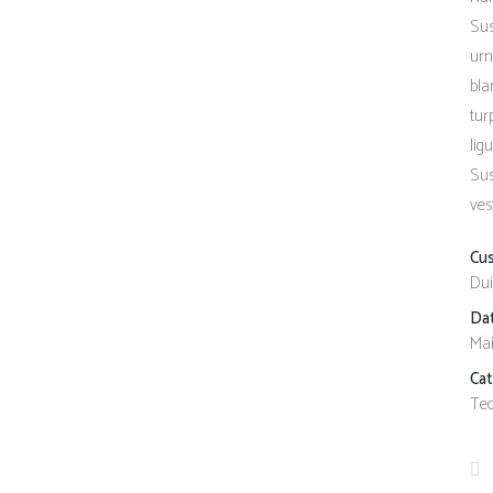
Sus
urn
bla
tur
lig
Sus
ves
Cu
Dui
Da
Mai
Ca
Te