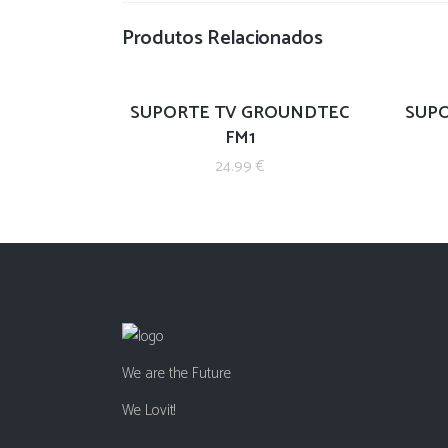
Produtos Relacionados
SUPORTE TV GROUNDTEC
SUPO
FM1
24.99
€
We are the Future
We Lovit!