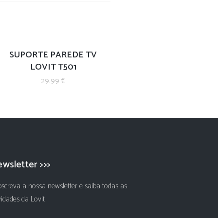
SUPORTE PAREDE TV
LOVIT T501
29.99
€
wsletter >>>
screva a nossa newsletter e saiba todas as
idades da Lovit.