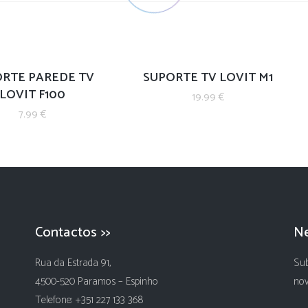
RTE PAREDE TV
SUPORTE TV LOVIT M1
LOVIT F100
19.99
€
7.99
€
Contactos >>
Ne
Rua da Estrada 91,
Sub
4500-520 Paramos – Espinho
nov
Telefone: +351 227 133 368