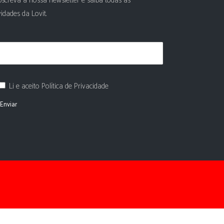
screva a nossa newsletter e saiba todas as
idades da Lovit.
Li e aceito Política de Privacidade