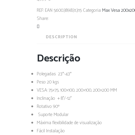
REF:
EAN 5.600.389.831.315
Categoria:
Max Vesa 200x20
Share:
DESCRIPTION
Descrição
Polegadas: 23″-43″
Peso: 20 kgs
VESA: 75×75, 100×100, 200×100, 200×200 MM
Inclinação ＋8°/-12°
Rotativo 90º
Suporte Modular
Máxima flexibilidade de visualização
Fácil Instalação