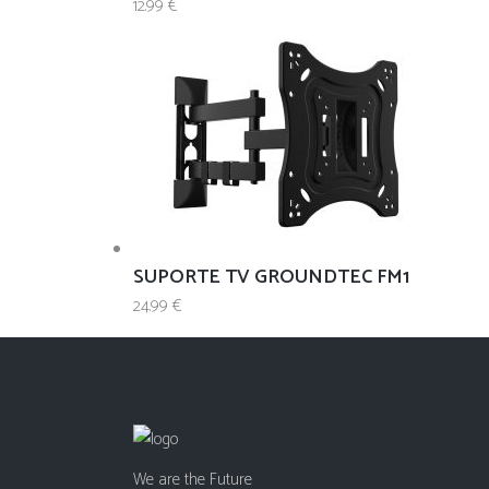
12.99
€
SUPORTE TV GROUNDTEC FM1
24.99
€
We are the Future