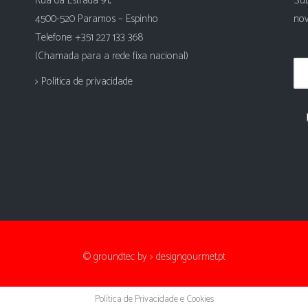
Rua da Estrada 91,
Sub
4500-520 Paramos – Espinho
nov
Telefone: +351 227 133 368
(Chamada para a rede fixa nacional)
> Politica de privacidade
© groundtec by
> designgourmet.pt
Política de Privacidade e Cookies