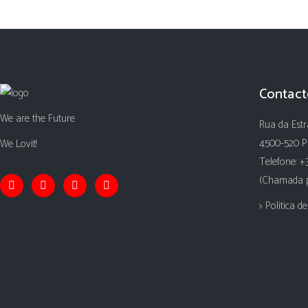
Contact
We are the Future
Rua da Estr
4500-520 P
We Lovit!
Telefone: +
(Chamada pa
> Politica d