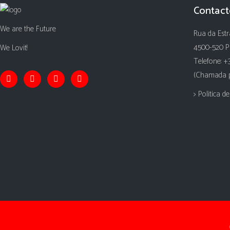
Contact
We are the Future
Rua da Estr
4500-520 P
We Lovit!
Telefone: +
(Chamada pa
> Politica d