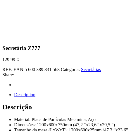
Secretária Z777
129.99
€
REF:
EAN 5 600 389 831 568
Categoria:
Secretárias
Share:
Description
Descrição
Material: Placa de Partículas Melamina, Aço
Dimensões: 1200x600x750mm (47,2 “x23,6” x29,5 “)
Tamanho da mesa (LxWxT): 1200x600x25mm (47,2 “x23,6”