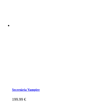
Secretária Vampire
199.99
€