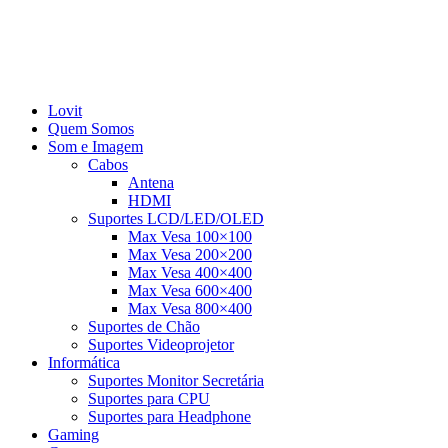
Lovit
Quem Somos
Som e Imagem
Cabos
Antena
HDMI
Suportes LCD/LED/OLED
Max Vesa 100×100
Max Vesa 200×200
Max Vesa 400×400
Max Vesa 600×400
Max Vesa 800×400
Suportes de Chão
Suportes Videoprojetor
Informática
Suportes Monitor Secretária
Suportes para CPU
Suportes para Headphone
Gaming