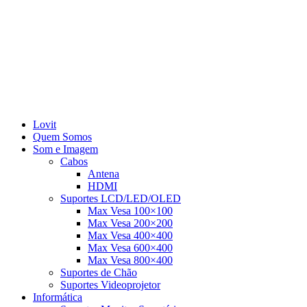
Lovit
Quem Somos
Som e Imagem
Cabos
Antena
HDMI
Suportes LCD/LED/OLED
Max Vesa 100×100
Max Vesa 200×200
Max Vesa 400×400
Max Vesa 600×400
Max Vesa 800×400
Suportes de Chão
Suportes Videoprojetor
Informática