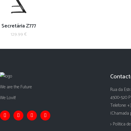
Secretária Z777
129.99
€
Contact
We are the Future
Rua da Estr
4500-520 P
We Lovit!
Telefone: +
(Chamada pa
> Politica d