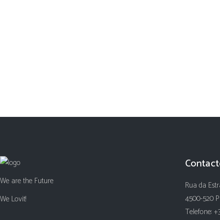
Contact
We are the Future
Rua da Estr
4500-520 P
We Lovit!
Telefone: +