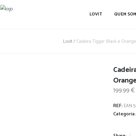
LOVIT
QUEM SO
Lovit
/
Cadeira Tigger Black e Orange
Cadeira
Orang
199.99
€
REF:
EAN 5
Categoria
Share: