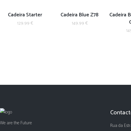
Cadeira Starter
Cadeira Blue Z78
Cadeira B
129.99
€
149.99
€
14
Contact
We are the Future
Rua da Estr