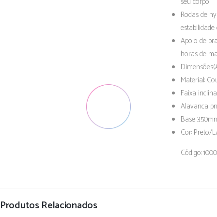
seu corpo
Rodas de ny
estabilidade
Apoio de bra
horas de ma
Dimensões(A
Material: C
Faixa inclin
Alavanca pn
Base 350mm
Cor: Preto/L
Código: 100
Produtos Relacionados