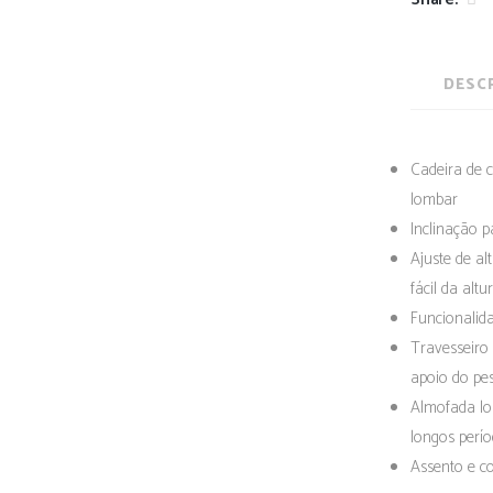
DESC
Cadeira de 
lombar
Inclinação p
Ajuste de al
fácil da alt
Funcionalida
Travesseiro
apoio do pe
Almofada lom
longos perí
Assento e c