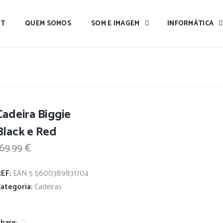
IT
QUEM SOMOS
SOM E IMAGEM
INFORMÁTICA
Cadeira Biggie
Black e Red
169.99
€
REF:
EAN 5 5600389831704
ategoria:
Cadeiras
hare: