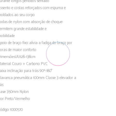
urante longos períodos sentado
ssento e costas reforçados com espuma e
oldados ao seu corpo
odas de nylon com absorção de choque:
ermitem grande estabilidade e
obilidade
poio de braço fixo: alívia a fadiga do braço por
oras de maior conforto
imensões(A):128~138cm
aterial: Couro + Carbono PVC
aixa inclinação para trás: 90º-180°
lavanca pneumática 100mm Classe 3 elevador a
ás
ase 350mm Nylon
or: Preto/Vermelho
ódigo: 1000570