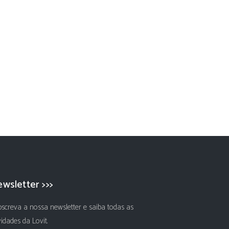
wsletter >>>
screva a nossa newsletter e saiba todas as
idades da Lovit.