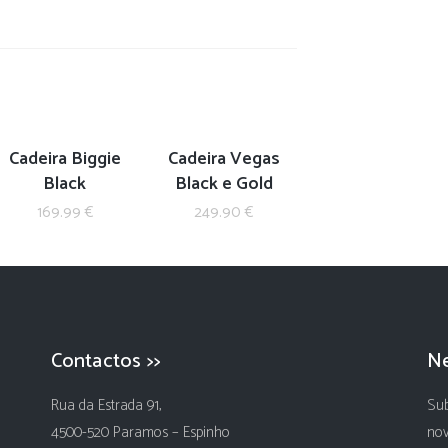
Cadeira Biggie
Cadeira Vegas
Black
Black e Gold
169.99
€
249.90
€
Contactos >>
Ne
Rua da Estrada 91,
Sub
4500-520 Paramos – Espinho
nov