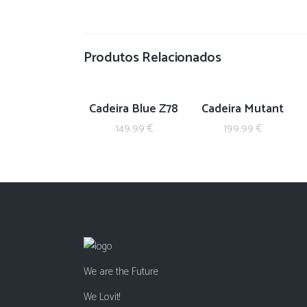
Produtos Relacionados
Cadeira Blue Z78
Cadeira Mutant
149.99
€
199.99
€
We are the Future
We Lovit!