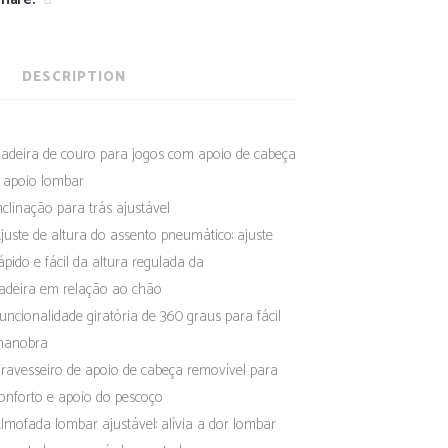
DESCRIPTION
adeira de couro para jogos com apoio de cabeça
 apoio lombar
nclinação para trás ajustável
juste de altura do assento pneumático: ajuste
ápido e fácil da altura regulada da
adeira em relação ao chão
uncionalidade giratória de 360 graus para fácil
anobra
ravesseiro de apoio de cabeça removível para
onforto e apoio do pescoço
lmofada lombar ajustável: alívia a dor lombar