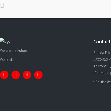
Contact
We are the Future
Rua da Estr
4500-520 P
We Lovit!
Telefone: +
(Chamada pa
> Politica d