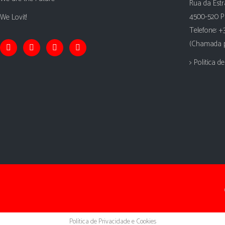
Rua da Estr
4500-520 P
We Lovit!
Telefone: +
(Chamada pa
> Politica d
Política de Privacidade e Cookies