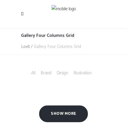
Gallery Four Columns Grid
Lovit
/
Gallery Four Columns Grid
All
Brand
Design
Illustration
SHOW MORE