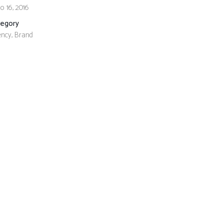
o 16, 2016
tegory
ncy, Brand