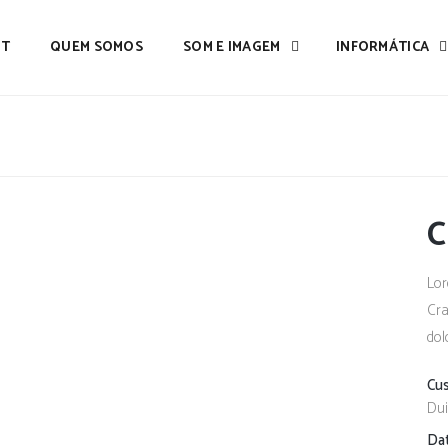
IT
QUEM SOMOS
SOM E IMAGEM
INFORMÁTICA
C
Lor
Cra
dol
Cu
Dui
Da