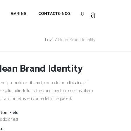
GAMING
CONTACTE-NOS
Lovit
/
Clean Brand Identity
lean Brand Identity
em ipsum dolor sit amet, consectetur adipiscing elit.
s sollicitudin, tellus vitae condimentum egestas, libero
or auctor tellus, eu consectetur neque elit.
stom Field
s dolor est
te