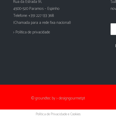
Rua da Estrada 91,
Sub
4500-520 Paramos – Espinho
nov
Telefone: +351 227 133 368
(Chamada para a rede fixa nacional)
> Politica de privacidade
© groundtec by
> designgourmet.pt
Política de Privacidade e Cookies