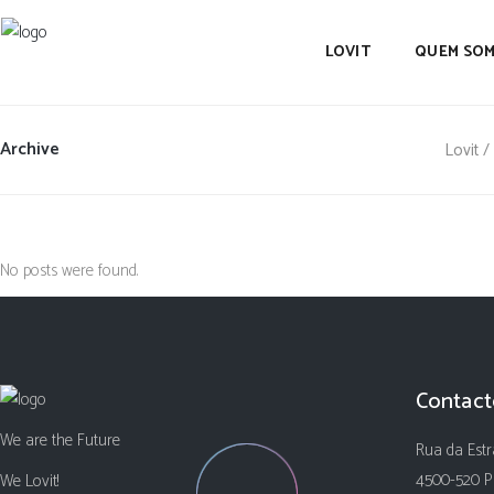
LOVIT
QUEM SO
Archive
Lovit
/
No posts were found.
Contact
We are the Future
Rua da Estr
4500-520 P
We Lovit!