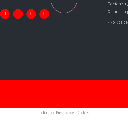
Telefone: +
(Chamada pa
> Politica d
Política de Privacidade e Cookies