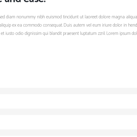
t, sed diam nonummy nibh euismod tincidunt ut laoreet dolore magna aliqua
ut aliquip ex ea commodo consequat. Duis autem vel eum iriure dolor in hendre
 et iusto odio dignissim qui blandit praesent luptatum zzril. Lorem ipsum dol