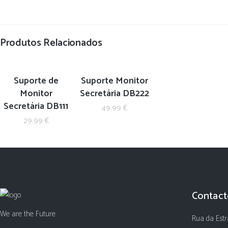
Produtos Relacionados
Suporte de
Suporte Monitor
Monitor
Secretária DB222
Secretária DB111
49.99
€
29.99
€
Contact
We are the Future
Rua da Estr