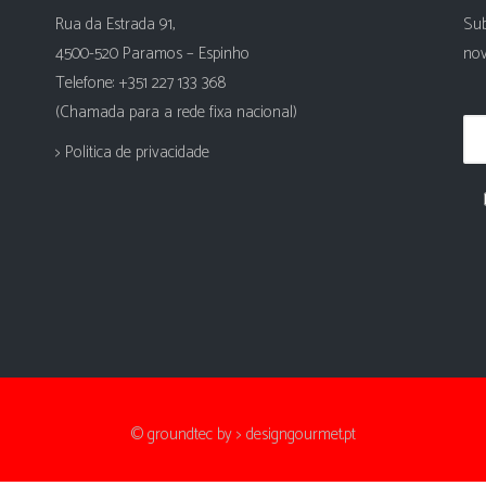
Rua da Estrada 91,
Sub
4500-520 Paramos – Espinho
nov
Telefone: +351 227 133 368
(Chamada para a rede fixa nacional)
> Politica de privacidade
© groundtec by
> designgourmet.pt