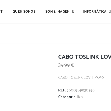
IT
QUEM SOMOS
SOM E IMAGEM
INFORMÁTICA
CABO TOSLINK LOV
39.99
€
CABO TOSLINK LOVIT MO30
REF:
5600389830936
Categoria:
lixo