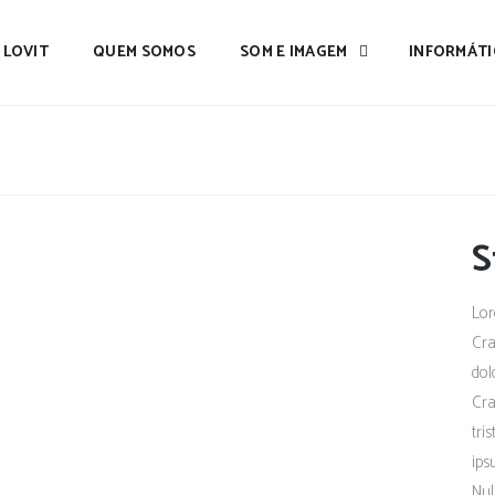
LOVIT
QUEM SOMOS
SOM E IMAGEM
INFORMÁTI
S
Lor
Cra
dol
Cra
tri
ips
Nul