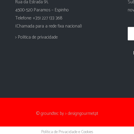
Rua da Estrada 91,
Sub
4500-520 Paramos – Espinho
nov
Telefone: +351 227 133 368
(Chamada para a rede fixa nacional)
> Politica de privacidade
© groundtec by
> designgourmet.pt
Política de Privacidade e Cookies