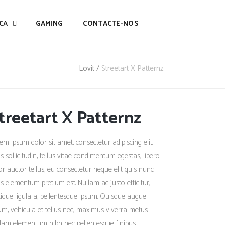
CA
GAMING
CONTACTE-NOS
Lovit
/
Streetart X Patternz
treetart X Patternz
em ipsum dolor sit amet, consectetur adipiscing elit.
s sollicitudin, tellus vitae condimentum egestas, libero
or auctor tellus, eu consectetur neque elit quis nunc.
s elementum pretium est. Nullam ac justo efficitur,
stique ligula a, pellentesque ipsum. Quisque augue
um, vehicula et tellus nec, maximus viverra metus.
lam elementum nibh nec pellentesque finibus.