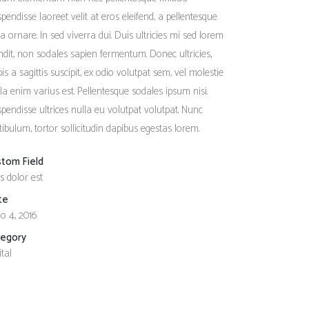
pendisse laoreet velit at eros eleifend, a pellentesque
a ornare. In sed viverra dui. Duis ultricies mi sed lorem
ndit, non sodales sapien fermentum. Donec ultricies,
pis a sagittis suscipit, ex odio volutpat sem, vel molestie
ula enim varius est. Pellentesque sodales ipsum nisi.
pendisse ultrices nulla eu volutpat volutpat. Nunc
tibulum, tortor sollicitudin dapibus egestas lorem.
stom Field
s dolor est
te
o 4, 2016
tegory
ital