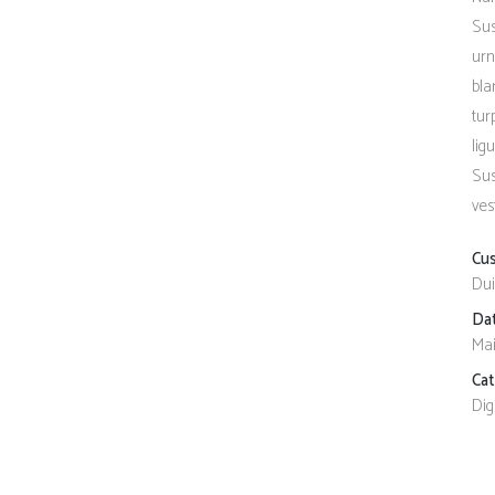
Sus
urn
bla
tur
lig
Sus
ves
Cu
Dui
Da
Mai
Ca
Dig