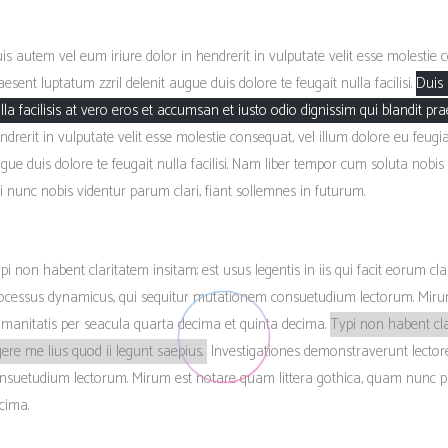
is autem vel eum iriure dolor in hendrerit in vulputate velit esse molestie
aesent luptatum zzril delenit augue duis dolore te feugait nulla facilisi.
Duis 
lla facilisis at vero eros et accumsan et iusto odio dignissim qui blandit prae
ndrerit in vulputate velit esse molestie consequat
, vel illum dolore eu feugi
gue duis dolore te feugait nulla facilisi. Nam liber tempor cum soluta nob
i nunc nobis videntur parum clari, fiant sollemnes in futurum.
pi non habent claritatem insitam; est usus legentis in iis qui facit eorum cl
ocessus dynamicus, qui sequitur mutationem consuetudium lectorum. Mir
manitatis per seacula quarta decima et quinta decima.
Typi non habent clar
gere me lius quod ii legunt saepius.
Investigationes demonstraverunt lectore
nsuetudium lectorum. Mirum
est notare quam littera gothica, quam nunc
cima.