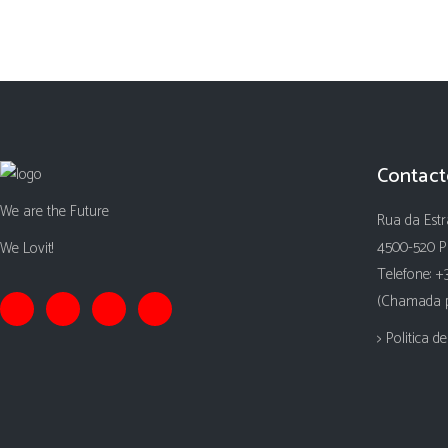
Contact
We are the Future
Rua da Estr
4500-520 P
We Lovit!
Telefone: +
(Chamada pa
> Politica d