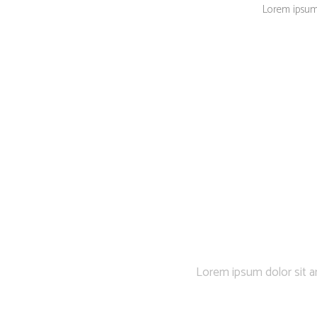
Lorem ipsum d
Show of
Lorem ipsum dolor sit a