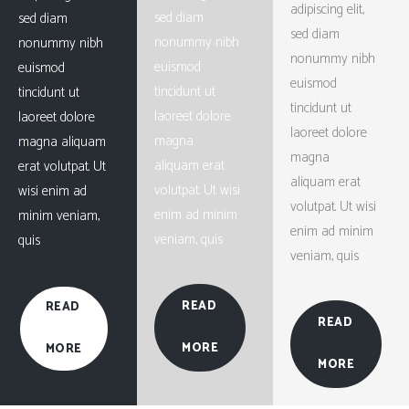
adipiscing elit,
sed diam
sed diam
sed diam
nonummy nibh
nonummy nibh
nonummy nibh
euismod
euismod
euismod
tincidunt ut
tincidunt ut
tincidunt ut
laoreet dolore
laoreet dolore
laoreet dolore
magna
magna aliquam
magna
aliquam erat
erat volutpat. Ut
aliquam erat
volutpat. Ut wisi
wisi enim ad
volutpat. Ut wisi
enim ad minim
minim veniam,
enim ad minim
veniam, quis
quis
veniam, quis
READ
READ
READ
MORE
MORE
MORE