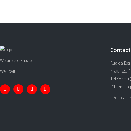
Contact
We are the Future
Rua da Estr
4500-520 P
We Lovit!
Telefone: +
(Chamada pa
> Politica d