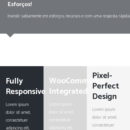
Esforços!
Investir sabiamente em esforços, recursos e com uma resposta rápida,
Pixel-
WooCommerce
Fully
Perfect
Integrated
Responsive
Design
Lorem ipsum
Lorem ipsum
Lorem ipsum
dolor sit amet,
dolor sit amet,
dolor sit amet,
consectetuer
consectetuer
consectetuer
adipiscing elit,
adipiscing elit,