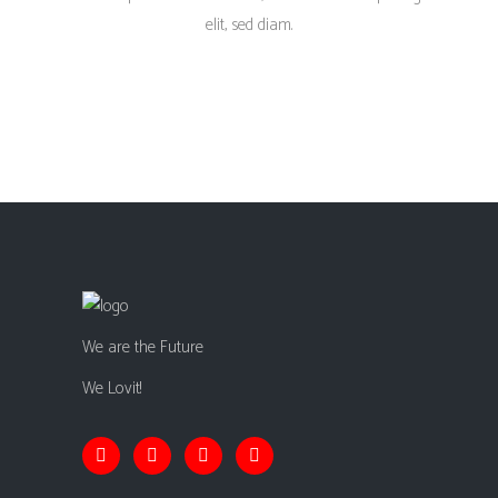
elit, sed diam.
We are the Future
We Lovit!