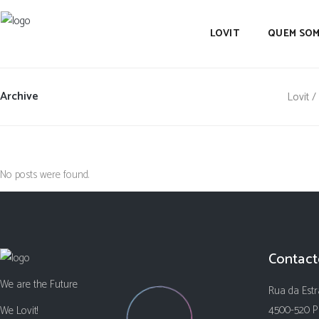
LOVIT
QUEM SO
Archive
Lovit
/
No posts were found.
Contact
We are the Future
Rua da Estr
4500-520 P
We Lovit!