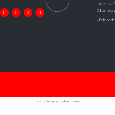
Telefone: +
(Chamada pa
> Politica d
Política de Privacidade e Cookies